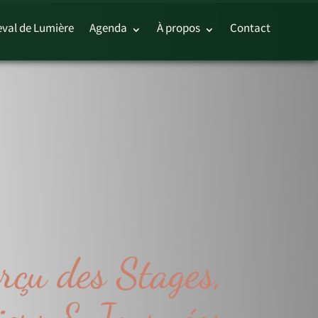
val de Lumière
Agenda
À propos
Contact
rçu des Stages,