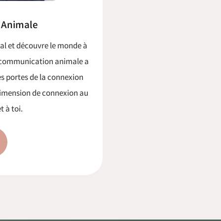
n Animale
l et découvre le monde à
n communication animale a
res portes de la connexion
 dimension de connexion au
 à toi.