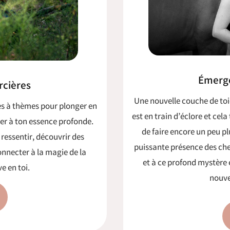
Émerge
rcières
Une nouvelle couche de toi
es à thèmes pour plonger en
est en train d’éclore
et cela
gner à ton essence profonde.
de faire encore un peu pl
ressentir, découvrir des
puissante présence des che
connecter à la magie de la
et à ce profond mystère
e en toi.
nouve