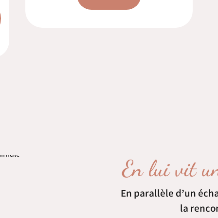
En lui vit 
En parallèle d’un éch
la renco