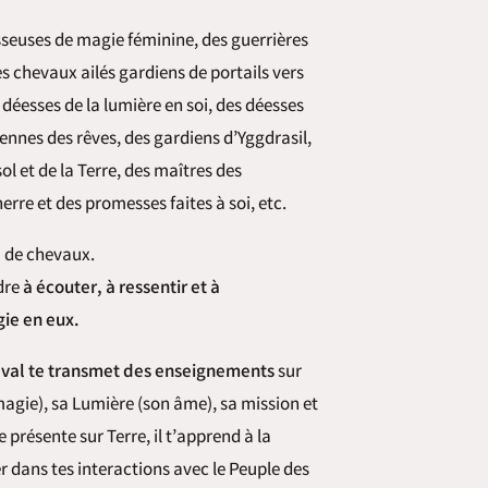
sseuses de magie féminine, des guerrières
s chevaux ailés gardiens de portails vers
s déesses de la lumière en soi, des déesses
ennes des rêves, des gardiens d’Yggdrasil,
ol et de la Terre, des maîtres des
rre et des promesses faites à soi, etc.
 a de chevaux
.
dre
à écouter, à ressentir et à
ie en eux.
eval te transmet des enseignements
sur
 magie), sa Lumière (son âme), sa mission et
présente sur Terre, il t’apprend à la
iter dans tes interactions avec le Peuple des