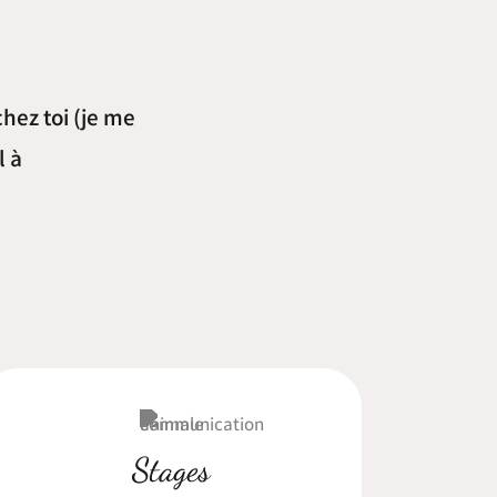
chez toi (je me
l à
Stages